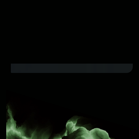
Pandora Internet
La música es lo
primero