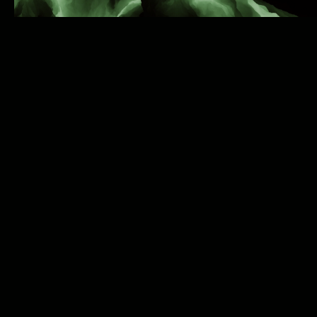
Pandora Internet Radio ya existía antes que
Spotify, YouTube e incluso iTunes. Creada a partir
del Proyecto Genoma Musical en 1999, sus
creadores "capturan la esencia de la música al
nivel más fundamental" utilizando más de 450
atributos para describir las canciones. A
continuación, las pasan por un complejo algoritmo
matemático para organizarlas.
Hoy en día, la gente señala otros servicios que
pueden reproducir música que probablemente
nos guste, como Spotify o YouTube Music. Pero
esos servicios nos asignan canciones. Pandora
Internet Radio empareja canciones con otras
canciones. Esto hace que sea mucho más preciso
cuando queremos escuchar un tono, sonido o
estilo específico. Cada envío de Pandora es una
canción destinada a un conjunto específico de
oídos en el momento justo.