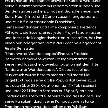
‍Frederic
Bernards bemerkenswerte Karriere wird durch
seine Zusammenarbeit mit renommierten Kunden und
Sendern unterstrichen. Er hat mit Branchenriesen wie
Sony, Nestlé, Intel und Canon zusammengearbeitet
und Musik für internationale Franchises,
Fernsehsendungen und Filme komponiert. Frederics
Fähigkeit, die Essenz eines jeden Projekts zu erfassen
und fesselnde Klanglandschaften zu schaffen, hat ihm
einen hervorragenden Ruf in der Branche eingebracht.
Virale Sensation:
‍"
Underwater Wonderscapes":Eine von Frederic
Bernards bemerkenswerten Errungenschaften ist
seine neoklassische Klavierkomposition mit dem Titel
"Underwater Wonderscapes". Dieses fesselnde
Musikstück wurde bereits mehrere Milliarden Mal
angeklickt, was seine große Popularität beweist. Es
hat auch über 280k Kreationen auf TikTok inspiriert
und über 22 Millionen Streams auf Spotify erreicht.
Frederics meisterhafte Beherrschung des Klaviers und
seine Fähigkeit, durch seine Kompositionen starke
Emotionen hervorzurufen, haben das Publikum