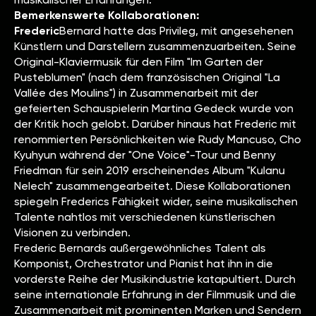
Bemerkenswerte Kollaborationen:
‍Frederic
Bernard hatte das Privileg, mit angesehenen
Künstlern und Darstellern zusammenzuarbeiten. Seine
Original-Klaviermusik für den Film "Im Garten der
Pusteblumen" (nach dem französischen Original "La
Vallée des Moulins") in Zusammenarbeit mit der
gefeierten Schauspielerin Martina Gedeck wurde von
der Kritik hoch gelobt. Darüber hinaus hat Frederic mit
renommierten Persönlichkeiten wie Rudy Mancuso, Cho
Kyuhyun während der "One Voice"-Tour und Benny
Friedman für sein 2019 erscheinendes Album "Kulanu
Nelech" zusammengearbeitet. Diese Kollaborationen
spiegeln Frederics Fähigkeit wider, seine musikalischen
Talente nahtlos mit verschiedenen künstlerischen
Visionen zu verbinden.
Frederic Bernards außergewöhnliches Talent als
Komponist, Orchestrator und Pianist hat ihn in die
vorderste Reihe der Musikindustrie katapultiert. Durch
seine internationale Erfahrung in der Filmmusik und die
Zusammenarbeit mit prominenten Marken und Sendern