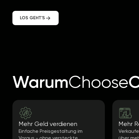
LOS GEHT'S
Warum
O
Choose
Mehr Geld verdienen
Mehr Re
Einfache Preisgestaltung im
Verkaufen
Voraus - ohne versteckte
über meh