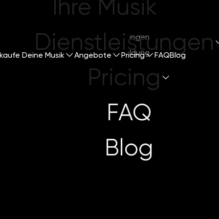
Ihre Musik
Dienstleistungen
Mitsingen
Anmeldung
kaufe Deine Musik
Angebote
Pricing
FAQ
Blog
Pricing
FAQ
Blog
monials